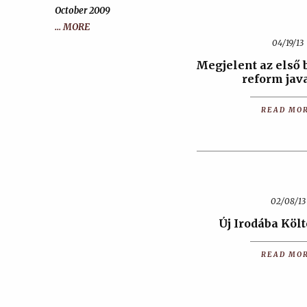
October 2009
... MORE
04/19/13
Megjelent az első 
reform java
READ MO
02/08/13
Új Irodába Költ
READ MO