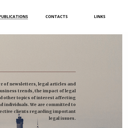
PUBLICATIONS
CONTACTS
LINKS
 of newsletters, legal articles and
usiness trends, the impact of legal
d other topics of interest affecting
d individuals. We are committed to
ective clients regarding important
legal issues.