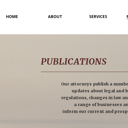
HOME
ABOUT
SERVICES
PUBLICATIONS
Our attorneys publish a number
updates about legal and b
regulations, changes in law an
a range of businesses an
inform our current and prosp