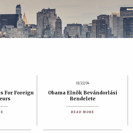
11/22/14
es For Foreign
Obama Elnök Bevándorlási
eurs
Rendelete
RE
READ MORE