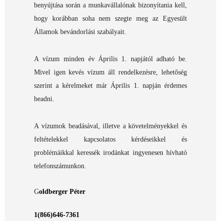
benyújtása során a munkavállalónak bizonyítania kell,
hogy korábban soha nem szegte meg az Egyesült
Államok bevándorlási szabályait.
A vízum minden év Április 1. napjától adható be.
Mivel igen kevés vízum áll rendelkezésre, lehetőség
szerint a kérelmeket már Április 1. napján érdemes
beadni.
A vízumok beadásával, illetve a követelményekkel és
feltételekkel kapcsolatos kérdéseikkel és
problémáikkal keressék irodánkat ingyenesen hívható
telefonszámunkon.
G
oldberger Péter
1(866)646-7361