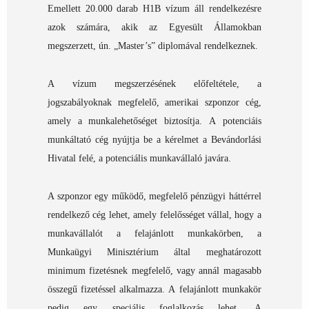
Emellett 20.000 darab H1B vízum áll rendelkezésre
azok számára, akik az Egyesült Államokban
megszerzett, ún. „Master’s” diplomával rendelkeznek.
A vízum megszerzésének előfeltétele, a
jogszabályoknak megfelelő, amerikai szponzor cég,
amely a munkalehetőséget biztosítja. A potenciáis
munkáltató cég nyújtja be a kérelmet a Bevándorlási
Hivatal felé, a potenciális munkavállaló javára.
A szponzor egy működő, megfelelő pénzügyi háttérrel
rendelkező cég lehet, amely felelősséget vállal, hogy a
munkavállalót a felajánlott munkakörben, a
Munkaügyi Minisztérium által meghatározott
minimum fizetésnek megfelelő, vagy annál magasabb
összegű fizetéssel alkalmazza. A felajánlott munkakör
pedig egy speciális foglalkozás lehet. A