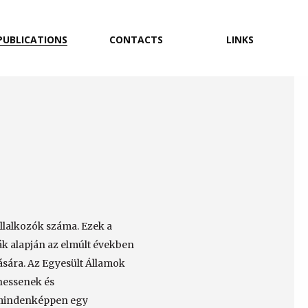
PUBLICATIONS
CONTACTS
LINKS
llalkozók száma. Ezek a
ák alapján az elmúlt években
ására. Az Egyesült Államok
dhessenek és
n mindenképpen egy