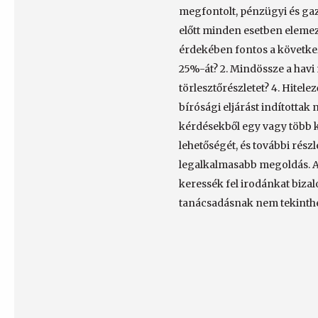
megfontolt, pénzügyi és ga
előtt minden esetben elemez
érdekében fontos a következ
25%-át? 2. Mindössze a havi 
törlesztőrészletet? 4. Hitelez
bírósági eljárást indítottak
kérdésekből egy vagy több k
lehetőségét, és további rész
legalkalmasabb megoldás. A 
keressék fel irodánkat bizal
tanácsadásnak nem tekinthe