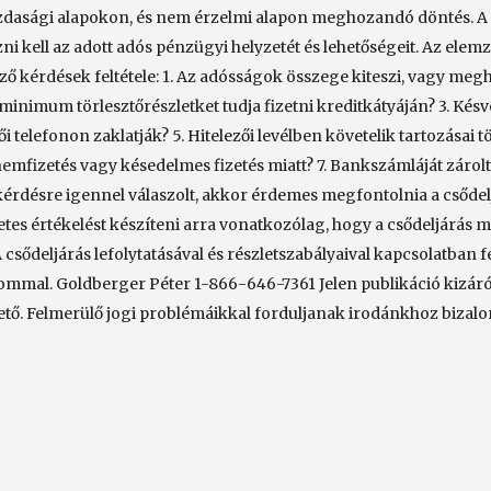
zdasági alapokon, és nem érzelmi alapon meghozandó döntés. A 
ni kell az adott adós pénzügyi helyzetét és lehetőségeit. Az el
ő kérdések feltétele: 1. Az adósságok összege kiteszi, vagy meg
minimum törlesztőrészletket tudja fizetni kreditkátyáján? 3. Késve
ői telefonon zaklatják? 5. Hitelezői levélben követelik tartozásai tö
 nemfizetés vagy késedelmes fizetés miatt? 7. Bankszámláját záro
érdésre igennel válaszolt, akkor érdemes megfontolnia a csődel
letes értékelést készíteni arra vonatkozólag, hogy a csődeljárás m
csődeljárás lefolytatásával és részletszabályaival kapcsolatban 
ommal. Goldberger Péter 1-866-646-7361 Jelen publikáció kizáróla
tő. Felmerülő jogi problémáikkal forduljanak irodánkhoz bizal