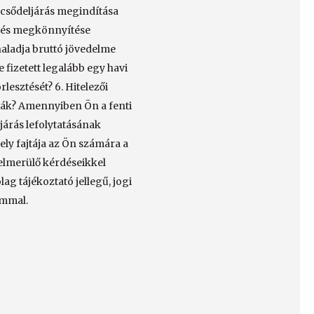
csődeljárás megindítása
emzés megkönnyítése
haladja bruttó jövedelme
 fizetett legalább egy havi
rlesztését? 6. Hitelezői
lták? Amennyiben Ön a fenti
járás lefolytatásának
ely fajtája az Ön számára a
felmerülő kérdéseikkel
g tájékoztató jellegű, jogi
ommal.