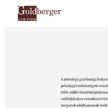
A jelenlegi gazdasági helyz
pénzügyi nehézségek vezethe
több millió fizetésképtelen
csődeljárásra vonatkozó tör
megszabadulhassanak terhei